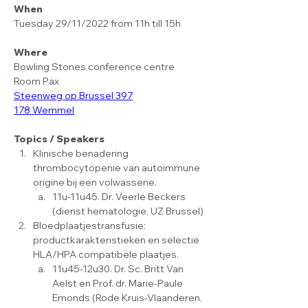
When
Tuesday 29/11/2022 from 11h till 15h
Where
Bowling Stones conference centre
Room Pax
Steenweg op Brussel 397
178 Wemmel
Topics / Speakers
Klinische benadering 
thrombocytopenie van autoimmune 
origine bij een volwassene.
11u-11u45. Dr. Veerle Beckers 
(dienst hematologie, UZ Brussel)
Bloedplaatjestransfusie: 
productkarakteristieken en selectie 
HLA/HPA compatibele plaatjes. 
11u45-12u30. Dr. Sc. Britt Van 
Aelst en Prof. dr. Marie-Paule 
Emonds (Rode Kruis-Vlaanderen, 