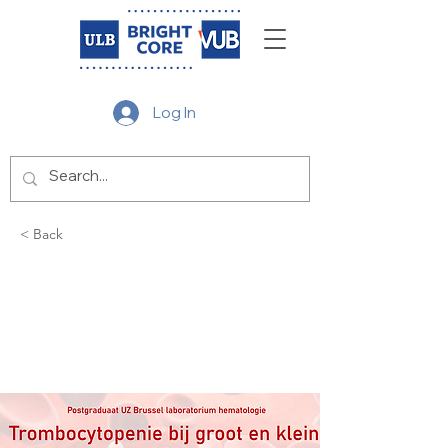
Log In
< Back
Postgraduate UZ
Brussel -
Hematology lab