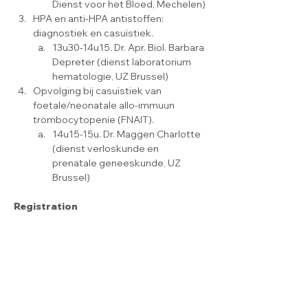
Dienst voor het Bloed, Mechelen)
HPA en anti-HPA antistoffen: 
diagnostiek en casuïstiek.
13u30-14u15. Dr. Apr. Biol. Barbara 
Depreter (dienst laboratorium 
hematologie, UZ Brussel)
Opvolging bij casuïstiek van 
foetale/neonatale allo-immuun 
trombocytopenie (FNAIT).
14u15-15u. Dr. Maggen Charlotte 
(dienst verloskunde en 
prenatale geneeskunde, UZ 
Brussel)
Registration
Please send registration form (see 
downloads) to 
labochem@uzbrussel.be
Registration fee : 35€ (free for UZ Brussel 
personnel and ASOs)
Downloads