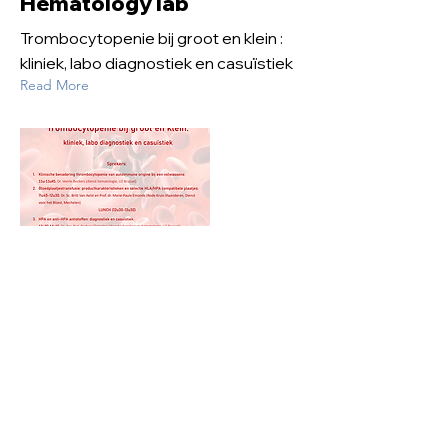
Hematology lab
Trombocytopenie bij groot en klein :
kliniek, labo diagnostiek en casuïstiek
Read More
Aug 26, 2022
New website launched
New website, new features!
Read More